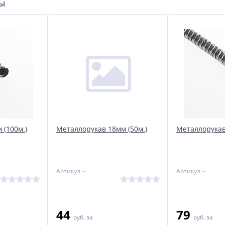
ры
 (100м.)
Металлорукав 18мм (50м.)
Металлорукав
Артикул: -
Артикул: -
44
79
руб.
за
руб.
за