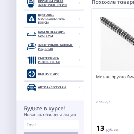
Похожие това
ПРИБОРЫ УЧЕТА
ЭЛЕКТРОЭНЕРГИИ
ЩИТОВОЕ
ОБОРУДОВАНИЕ,
БОКСЫ
КАБЕЛЕНЕСУЩИЕ
СИСТЕМЫ
ЭЛЕКТРОМОНТАЖНЫЕ
ИЗДЕЛИЯ
САНТЕХНИКА
ИНЖЕНЕРНАЯ
ВЕНТИЛЯЦИЯ
Металлорукав 6мм
АВТОАКСЕССУАРЫ
Артикул: -
Будьте в курсе!
Новости, обзоры и акции
13
руб.
за