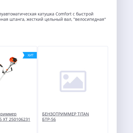
олуавтоматическая катушка Comfort с быстрой
рная штанга, жесткий цельный вал, ''велосипедная''
ХИТ
триммер
БЕНЗОТРИММЕР TITAN
5 XT 250106231
БТР-56