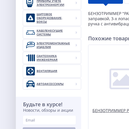
ПРИБОРЫ УЧЕТА
ЭЛЕКТРОЭНЕРГИИ
БЕНЗОТРИММЕР "PATR
ЩИТОВОЕ
ОБОРУДОВАНИЕ,
заправкой, 3-х лопа
БОКСЫ
ручка с антивибрац
КАБЕЛЕНЕСУЩИЕ
СИСТЕМЫ
Похожие това
ЭЛЕКТРОМОНТАЖНЫЕ
ИЗДЕЛИЯ
САНТЕХНИКА
ИНЖЕНЕРНАЯ
ВЕНТИЛЯЦИЯ
АВТОАКСЕССУАРЫ
Будьте в курсе!
Новости, обзоры и акции
БЕНЗОТРИММЕР Р