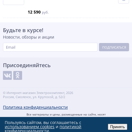
12 590
руб.
Будьте в курсе!
Новости, обзоры и акции
ПОДПИСАТЬСЯ
Присоединяйтесь
© Интернет-магазин Электрокомплект, 2026
Россия, Смоленск, ул. Крупской, д. 52/2
Политика конфиденциальности
Все материалы и цены, размещенные на сайте, носят
справочный характер и не являются ни публичной офертой,
Пользуясь сайтом, вы соглашаетесь с
определяемой положениями Статьи 437(2) Гражданского
использованием cookies
кодекса Российской федерации, ни рекламой
и
политикой
Принять
конфиденциальности.