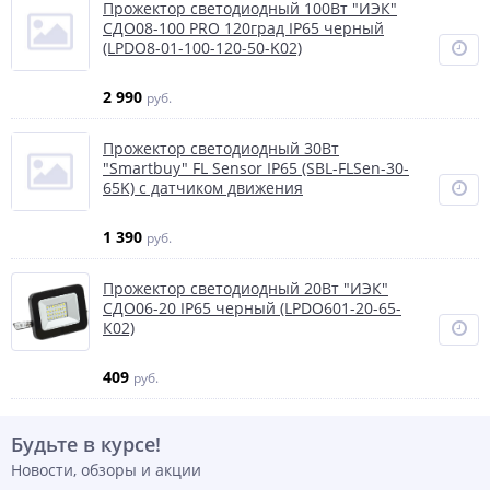
Прожектор светодиодный 100Вт "ИЭК"
СДО08-100 PRO 120град IP65 черный
(LPDO8-01-100-120-50-K02)
2 990
руб.
Прожектор светодиодный 30Вт
"Smartbuy" FL Sensor IP65 (SBL-FLSen-30-
65K) с датчиком движения
1 390
руб.
Прожектор светодиодный 20Вт "ИЭК"
СДО06-20 IP65 черный (LPDO601-20-65-
К02)
409
руб.
Будьте в курсе!
Новости, обзоры и акции