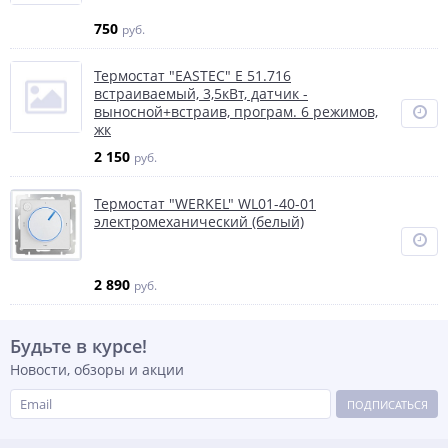
750
руб.
Термостат "EASTEC" E 51.716
встраиваемый, 3,5кВт, датчик -
выносной+встраив, програм. 6 режимов,
жк
2 150
руб.
Термостат "WERKEL" WL01-40-01
электромеханический (белый)
2 890
руб.
Будьте в курсе!
Новости, обзоры и акции
ПОДПИСАТЬСЯ