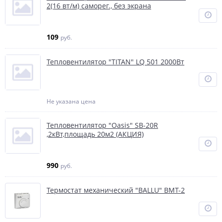
2(16 вт/м) саморег., без экрана
109
руб.
Тепловентилятор "TITAN" LQ 501 2000Вт
Не указана цена
Тепловентилятор "Oasis" SB-20R
,2кВт,площадь 20м2 (АКЦИЯ)
990
руб.
Термостат механический "BALLU" BMT-2