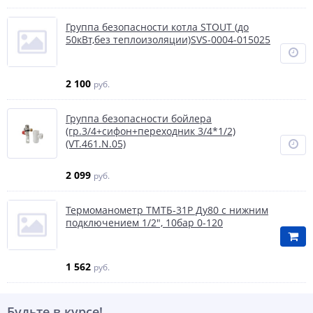
Группа безопасности котла STOUT (до
50кВт,без теплоизоляции)SVS-0004-015025
2 100
руб.
Группа безопасности бойлера
(гр.3/4+сифон+переходник 3/4*1/2)
(VT.461.N.05)
2 099
руб.
Термоманометр ТМТБ-31Р Ду80 с нижним
подключением 1/2", 10бар 0-120
1 562
руб.
Будьте в курсе!