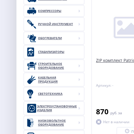
КОМПРЕССОРЫ
РУЧНОЙ ИНСТРУМЕНТ
ОБОГРЕВАТЕЛИ
СТАБИЛИЗАТОРЫ
ZIP комплект Patri
СТРОИТЕЛЬНОЕ
ОБОРУДОВАНИЕ
КАБЕЛЬНАЯ
ПРОДУКЦИЯ
Артикул: -
СВЕТОТЕХНИКА
ЭЛЕКТРОУСТАНОВОЧНЫЕ
870
ИЗДЕЛИЯ
руб.
за
НИЗКОВОЛЬТНОЕ
Нет в наличии
ОБОРУДОВАНИЕ
П