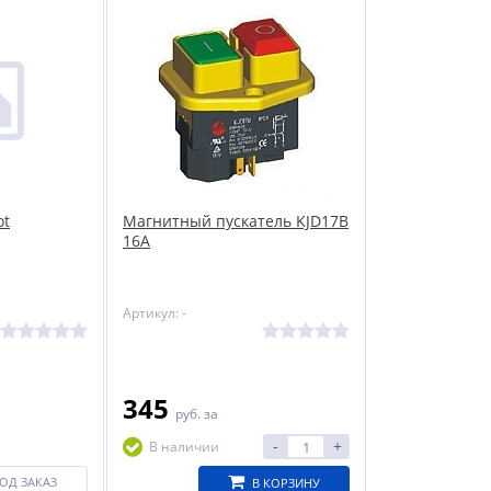
ot
Магнитный пускатель KJD17B
16A
Артикул: -
345
руб.
за
-
+
В наличии
ОД ЗАКАЗ
В КОРЗИНУ