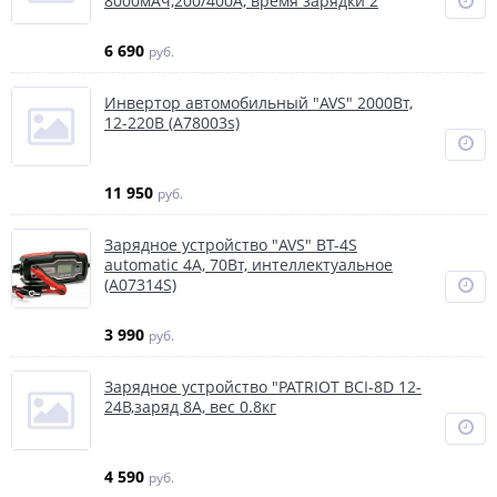
8000мАч,200/400А, время зарядки 2
6 690
руб.
Инвертор автомобильный "AVS" 2000Вт,
12-220В (A78003s)
11 950
руб.
Зарядное устройство "AVS" BT-4S
automatic 4А, 70Вт, интеллектуальное
(A07314S)
3 990
руб.
Зарядное устройство "PATRIOT BCI-8D 12-
24В,заряд 8А, вес 0.8кг
4 590
руб.