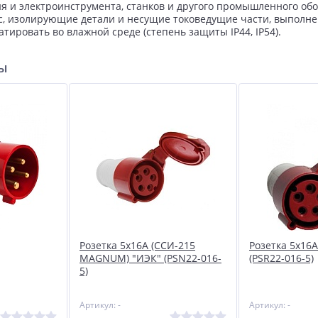
я и электроинструмента, станков и другого промышленного обо
пус, изолирующие детали и несущие токоведущие части, выполн
тировать во влажной среде (степень защиты IP44, IP54).
ры
Розетка 5х16А (ССИ-215
Розетка 5х16А
MAGNUM) "ИЭК" (PSN22-016-
(PSR22-016-5)
5)
Артикул: -
Артикул: -