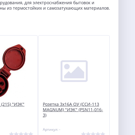
рудования, для электроснабжения бытовок и
ены из термостойких и самозатухающих материалов.
 (215) "ИЭК"
Розетка 3х16А ОУ (ССИ-113
MAGNUM) "ИЭК" (PSN11-016-
3)
Артикул: -