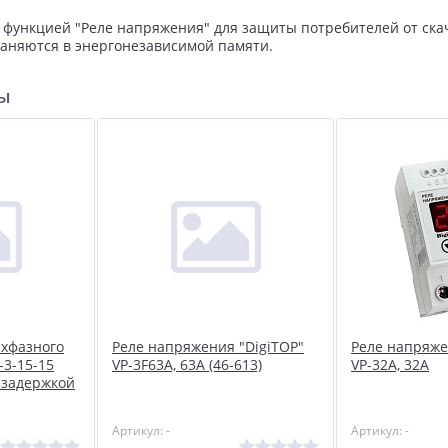
функцией "Реле напряжения" для защиты потребителей от ска
аняются в энергонезависимой памяти.
ры
ехфазного
Реле напряжения "DigiTOP"
Реле напряже
-3-15-15
VP-3F63A, 63А (46-613)
VP-32A, 32А
 задержкой
Артикул: -
Артикул: -