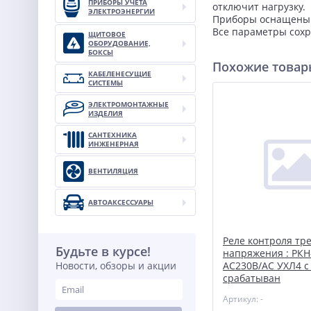
ПРИБОРЫ УЧЕТА
отключит нагрузку.
ЭЛЕКТРОЭНЕРГИИ
Приборы оснащены 
Все параметры сохр
ЩИТОВОЕ
ОБОРУДОВАНИЕ,
БОКСЫ
Похожие това
КАБЕЛЕНЕСУЩИЕ
СИСТЕМЫ
ЭЛЕКТРОМОНТАЖНЫЕ
ИЗДЕЛИЯ
САНТЕХНИКА
ИНЖЕНЕРНАЯ
ВЕНТИЛЯЦИЯ
АВТОАКСЕССУАРЫ
Реле контроля тр
Будьте в курсе!
напряжения : РКН
Новости, обзоры и акции
AC230В/АС УХЛ4 с
срабатыван
Артикул: -