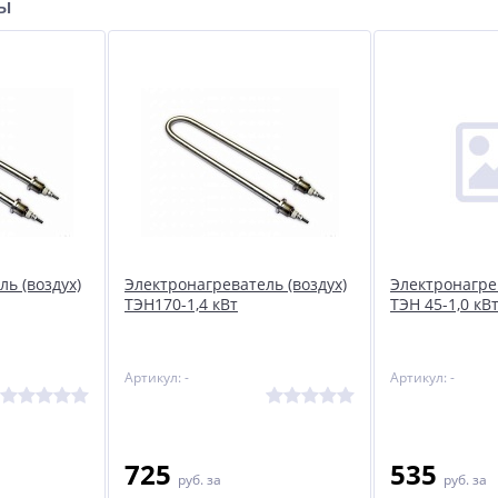
ры
ь (воздух)
Электронагреватель (воздух)
Электронагре
ТЭН170-1,4 кВт
ТЭН 45-1,0 кВ
Артикул: -
Артикул: -
725
535
руб.
за
руб.
за