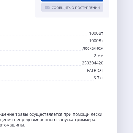
СООБЩИТЬ О ПОСТУПЛЕНИИ
1000Вт
1000Вт
леска/нож
2 мм
250304420
PATRIOT
6.7кг
Кошение травы осуществляется при помощи лески
ащения непреднамеренного запуска триммера.
автомашины.