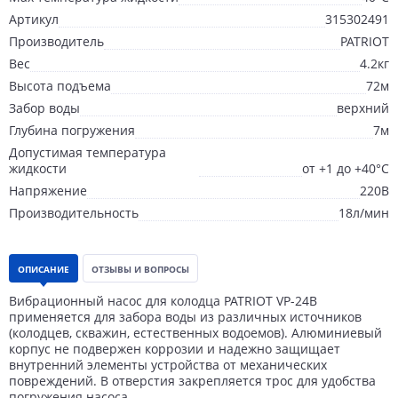
Артикул
315302491
Производитель
PATRIOT
Вес
4.2кг
Высота подъема
72м
Забор воды
верхний
Глубина погружения
7м
Допустимая температура
жидкости
от +1 до +40°С
Напряжение
220В
Производительность
18л/мин
ОПИСАНИЕ
ОТЗЫВЫ И ВОПРОСЫ
Вибрационный насос для колодца PATRIOT VP-24В
применяется для забора воды из различных источников
(колодцев, скважин, естественных водоемов). Алюминиевый
корпус не подвержен коррозии и надежно защищает
внутренний элементы устройства от механических
повреждений. В отверстия закрепляется трос для удобства
погружения насоса.