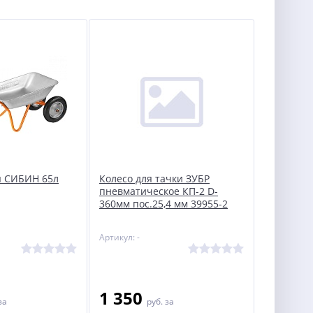
я СИБИН 65л
Колесо для тачки ЗУБР
пневматическое КП-2 D-
360мм пос.25,4 мм 39955-2
Артикул: -
1 350
за
руб.
за