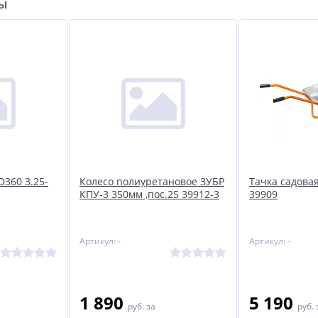
ры
D360 3.25-
Колесо полиуретановое ЗУБР
Тачка садова
КПУ-3 350мм ,пос.25 39912-3
39909
Артикул: -
Артикул: -
1 890
5 190
руб.
за
руб.