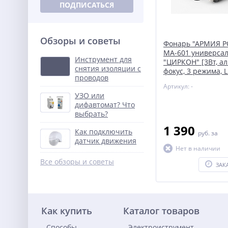
ПОДПИСАТЬСЯ
Обзоры и советы
Фонарь "АРМИЯ 
MA-601 универса
Инструмент для
"ЦИРКОН" [3Вт, ал
снятия изоляции с
фокус, 3 режима, L
проводов
Артикул: -
УЗО или
дифавтомат? Что
выбрать?
1 390
Как подключить
руб.
за
датчик движения
Нет в наличии
Все обзоры и советы
ЗАК
Как купить
Каталог товаров
Способы
Электроиструмент