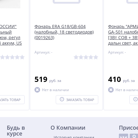
РОССИИ"
Фонарь ERA G18/GB-604
Фонарь "АРМ
льный
(налобный, 18 светодиодов)
GA-501 налоб
юм, регул
(0019263)
[3Вт COB + 3В
i аккум, US
дальн свет, ак
Артикул: -
Артикул: -
519
410
руб.
за
руб.
за
Нет в наличии
Нет в нали
АЗАТЬ ТОВАР
ЗАКАЗАТЬ ТОВАР
Будь в
О Компании
Присо
курсе
История компании