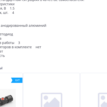
еристики
ния, В 1.5
к, шт. 4
A
а анодированный алюминий
 светодиод
а
имов работы 3
яторов в комплекте нет
и нет
сть
ры
ХИТ