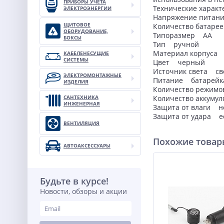
ПРИБОРЫ УЧЕТА
Технические характ
ЭЛЕКТРОЭНЕРГИИ
Напряжение пита
ЩИТОВОЕ
Количество батарее
ОБОРУДОВАНИЕ,
Типоразмер A
БОКСЫ
Тип ручной
Материал корпус
КАБЕЛЕНЕСУЩИЕ
СИСТЕМЫ
Цвет черный
Источник света
ЭЛЕКТРОМОНТАЖНЫЕ
Питание батарейк
ИЗДЕЛИЯ
Количество реж
САНТЕХНИКА
Количество аккумул
ИНЖЕНЕРНАЯ
Защита от влаг
Защита от удара е
ВЕНТИЛЯЦИЯ
Похожие това
АВТОАКСЕССУАРЫ
Будьте в курсе!
Новости, обзоры и акции