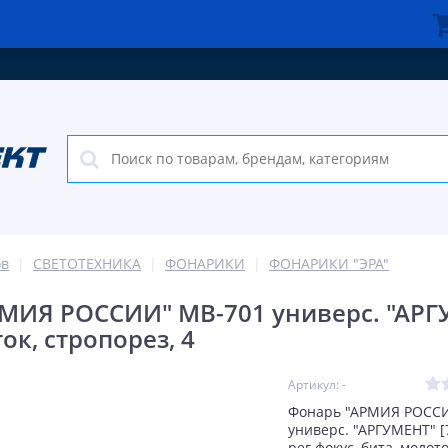
ов
СВЕТОТЕХНИКА
ФОНАРИКИ
ФОНАРИКИ "ЭРА"
МИЯ РОССИИ" MB-701 универс. "АРГУМ
ок, стропорез, 4
Артикул: -
Фонарь "АРМИЯ РОСС
универс. "АРГУМЕНТ" [
рег фокус, бита, молото