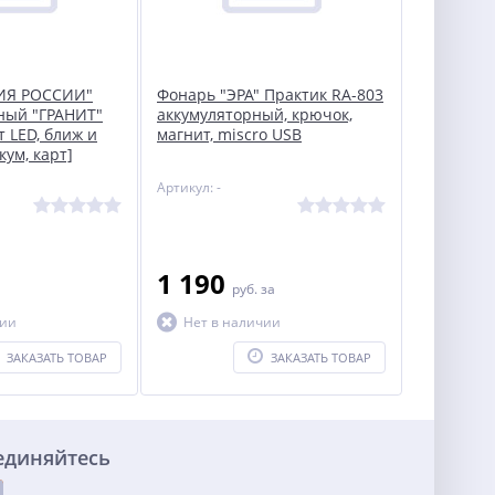
ИЯ РОССИИ"
Фонарь "ЭРА" Практик RA-803
ный "ГРАНИТ"
аккумуляторный, крючок,
т LED, ближ и
магнит, miscro USB
кум, карт]
Артикул: -
1 190
руб.
за
чии
Нет в наличии
ЗАКАЗАТЬ ТОВАР
ЗАКАЗАТЬ ТОВАР
единяйтесь