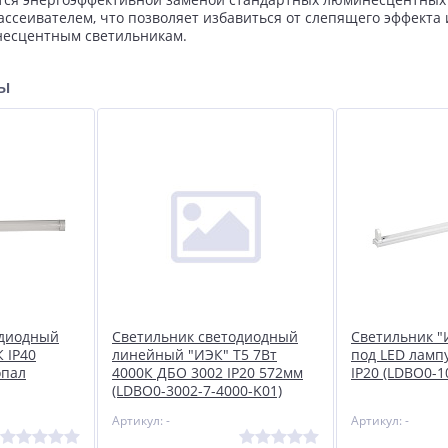
ссеивателем, что позволяет избавиться от слепящего эффекта
есцентным светильникам.
ры
одиодный
Светильник светодиодный
Светильник "
 IP40
линейный "ИЭК" Т5 7Вт
под LED ламп
опал
4000К ДБО 3002 IP20 572мм
IP20 (LDBO0-1
(LDBO0-3002-7-4000-K01)
Артикул: -
Артикул: -