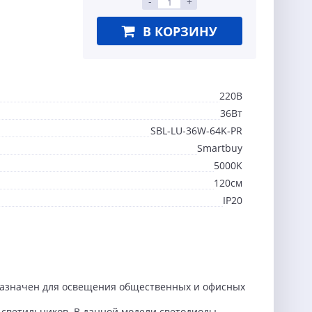
-
+
В КОРЗИНУ
220В
36Вт
SBL-LU-36W-64K-PR
Smartbuy
5000K
120см
IP20
назначен для освещения общественных и офисных
светильников. В данной модели светодиоды