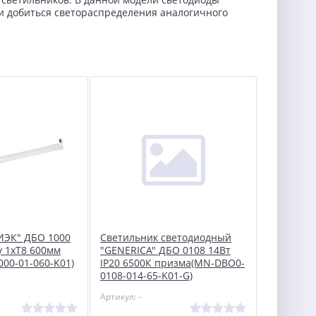
 и добиться светораспределения аналогичного
ИЭК" ДБО 1000
Светильник светодиодный
у 1хТ8 600мм
"GENERICA" ДБО 0108 14Вт
000-01-060-K01)
IP20 6500К призма(MN-DBO0-
0108-014-65-K01-G)
Артикул: -