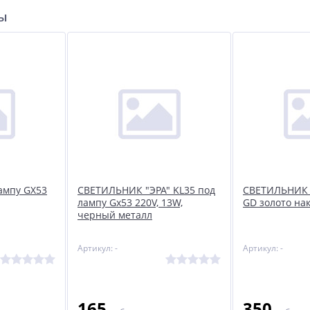
ры
ампу GX53
СВЕТИЛЬНИК "ЭРА" KL35 под
СВЕТИЛЬНИК E
лампу Gx53 220V, 13W,
GD золото нак
черный металл
Артикул: -
Артикул: -
165
350