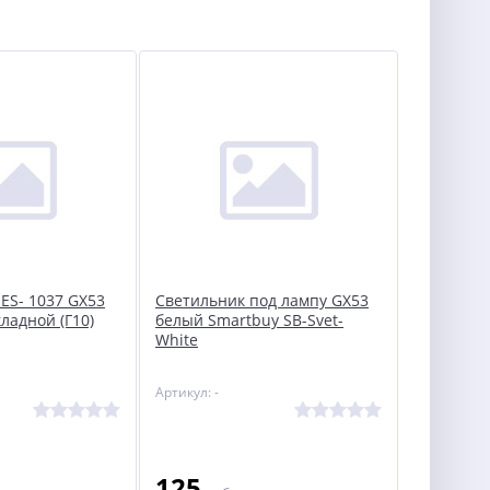
S- 1037 GX53
Светильник под лампу GX53
ладной (Г10)
белый Smartbuy SB-Svet-
White
Артикул: -
125