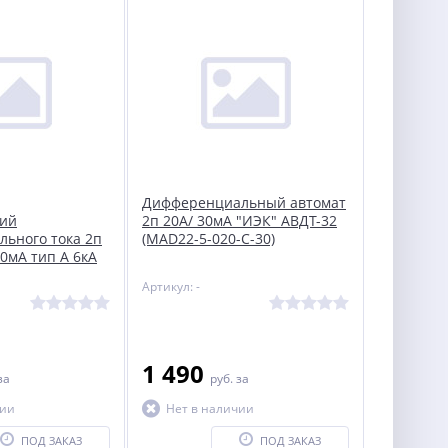
Дифференциальный автомат
кий
2п 20А/ 30мА "ИЭК" АВДТ-32
ьного тока 2п
(MAD22-5-020-C-30)
30мА тип A 6кА
MAD22-5-016-C-
Артикул: -
1 490
за
руб.
за
чии
Нет в наличии
ПОД ЗАКАЗ
ПОД ЗАКАЗ