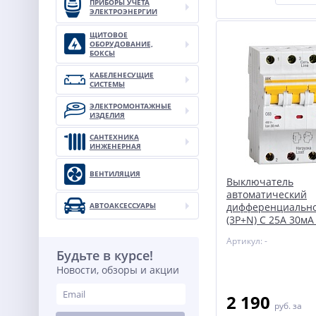
ПРИБОРЫ УЧЕТА
ЭЛЕКТРОЭНЕРГИИ
ЩИТОВОЕ
ОБОРУДОВАНИЕ,
БОКСЫ
КАБЕЛЕНЕСУЩИЕ
СИСТЕМЫ
ЭЛЕКТРОМОНТАЖНЫЕ
ИЗДЕЛИЯ
САНТЕХНИКА
ИНЖЕНЕРНАЯ
ВЕНТИЛЯЦИЯ
Выключатель
автоматический
АВТОАКСЕССУАРЫ
дифференциально
(3P+N) C 25А 30мА
АВДТ-34 ИЭК MAD2
Артикул: -
30
Будьте в курсе!
Новости, обзоры и акции
2 190
руб.
за