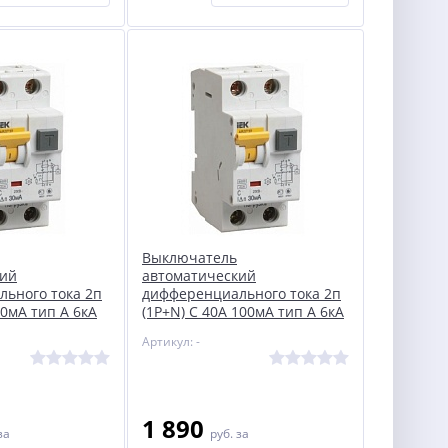
Выключатель
кий
автоматический
ьного тока 2п
дифференциального тока 2п
30мА тип A 6кА
(1P+N) C 40А 100мА тип A 6кА
MAD22-5-040-C-
АВДТ-32 ИЭК MAD22-5-040-C-
Артикул: -
100
1 890
за
руб.
за