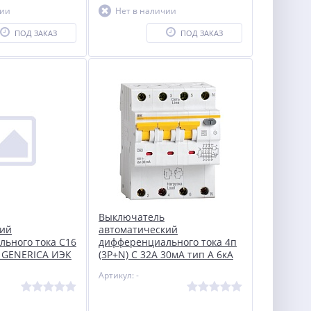
чии
Нет в наличии
ПОД ЗАКАЗ
ПОД ЗАКАЗ
Выключатель
кий
автоматический
ьного тока C16
дифференциального тока 4п
 GENERICA ИЭК
(3P+N) C 32А 30мА тип A 6кА
C-30
АВДТ-34 ИЭК MAD22-6-032-C-
Артикул: -
30