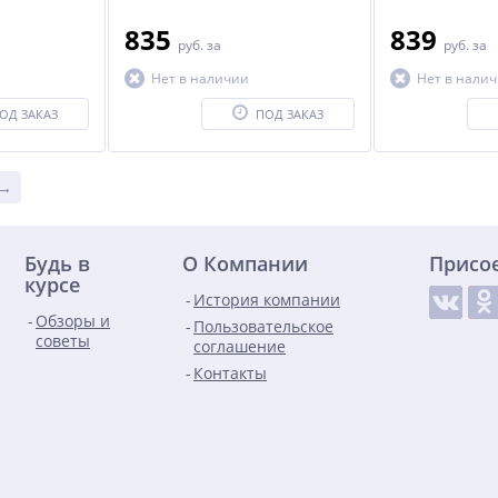
835
839
руб.
за
руб.
за
Нет в наличии
Нет в нали
ОД ЗАКАЗ
ПОД ЗАКАЗ
 →
Будь в
О Компании
Присо
курсе
История компании
Обзоры и
Пользовательское
советы
соглашение
Контакты