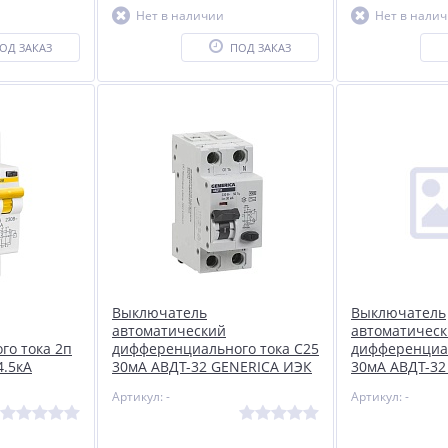
Нет в наличии
Нет в нали
ОД ЗАКАЗ
ПОД ЗАКАЗ
Выключатель
Выключатель
автоматический
автоматичес
го тока 2п
дифференциального тока C25
дифференциал
4.5кА
30мА АВДТ-32 GENERICA ИЭК
30мА АВДТ-32
D32-5-032-
MAD25-5-025-C-30
MAD25-5-016-
Артикул: -
Артикул: -