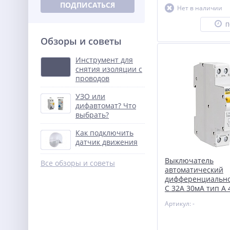
ПОДПИСАТЬСЯ
Нет в наличии
П
Обзоры и советы
Инструмент для
снятия изоляции с
проводов
УЗО или
дифавтомат? Что
выбрать?
Как подключить
датчик движения
Выключатель
Все обзоры и советы
автоматический
дифференциально
C 32А 30мА тип A 
АВДТ-32М ИЭК MA
Артикул: -
C-30